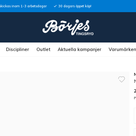
skickas inom 1-3 arbetsdagar
30 dagars öppet köp!
Discipliner
Outlet
Aktuella kampanjer
Varumärke
P