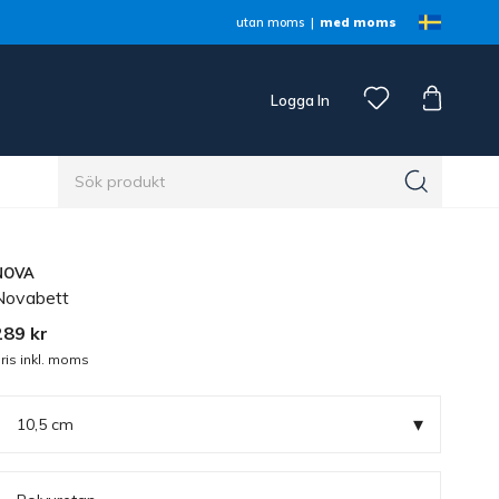
utan moms
med moms
Logga In
n
NOVA
Novabett
289 kr
ris inkl. moms
▾
10,5 cm