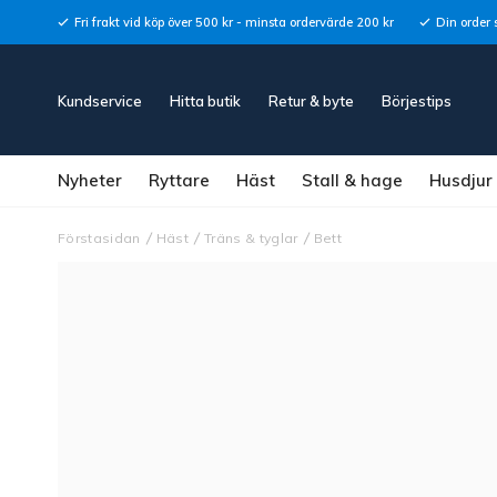
Fri frakt vid köp över 500 kr - minsta ordervärde 200 kr
Din order 
Kundservice
Hitta butik
Retur & byte
Börjestips
Nyheter
Ryttare
Häst
Stall & hage
Husdjur
Förstasidan
Häst
Träns & tyglar
Bett