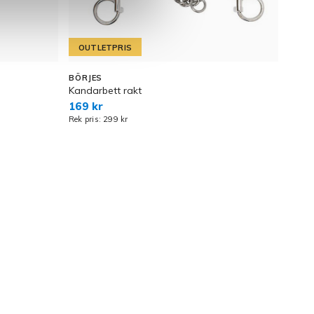
OUTLETPRIS
BÖRJES
BÖRJ
Kandarbett rakt
Mässi
169 kr
329 
Rek pris: 299 kr