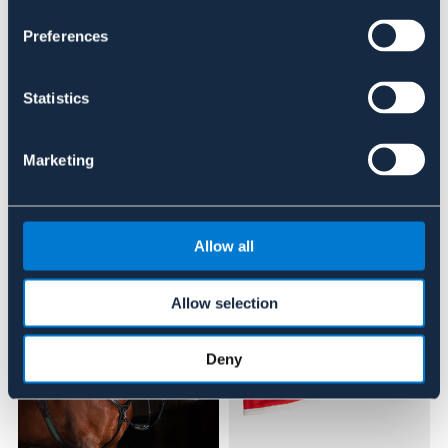
Preferences
Se lager i butik
Recensioner
Statistics
Om varumärket
Marketing
Liknande produkter
Allow all
Allow selection
Deny