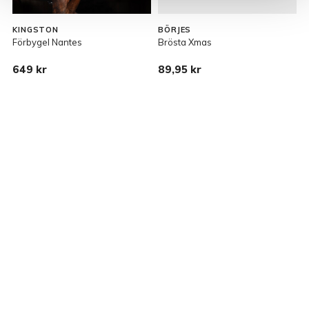
KINGSTON
BÖRJES
Förbygel Nantes
Brösta Xmas
M
649 kr
89,95 kr