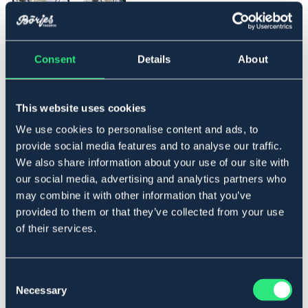
▾
Ponny
Consent
Details
About
Lägg i varukorgen
This website uses cookies
We use cookies to personalise content and ads, to
I lager
Se lager i butik
provide social media features and to analyse our traffic.
We also share information about your use of our site with
our social media, advertising and analytics partners who
Produktbeskrivning
may combine it with other information that you’ve
provided to them or that they’ve collected from your use
Med halsring. Tillverkad i smidigt läder.
of their services.
Art.nr. 2300-BK-PS
SVART
BRUN
Consent
Necessary
Selection
Material & mått