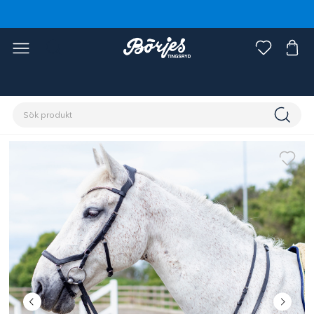
Förstasidan
Häst
Träns & tyglar
Martingal & förbygel