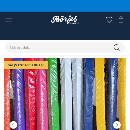
Förstasidan
Stall & hage
Ridbana
Hindermaterial
SÄLJS ENDAST I BUTIK