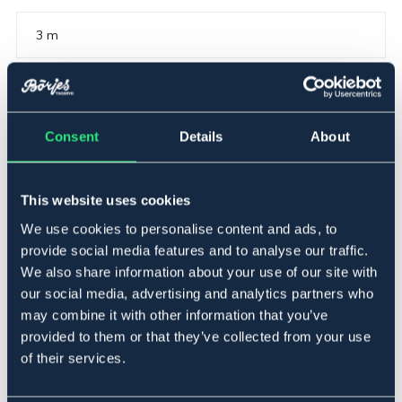
3 m
Ej i lager online
Se lager i butik
Consent
Details
About
Produktbeskrivning
3-pack med mjuka bommar från Safety System. Flexibel,
This website uses cookies
smidig, lätt, säker och mycket användbar till alla
ridövningar samt markövningar.
We use cookies to personalise content and ads, to
provide social media features and to analyse our traffic.
Så här gör du för att blåsa upp bommarna
We also share information about your use of our site with
our social media, advertising and analytics partners who
Så här kan du blåsa upp med hjälp av kompressor
may combine it with other information that you’ve
Så här blåser du upp bommarna när det är kallt
provided to them or that they’ve collected from your use
of their services.
Art.nr. 9305803-BU-3M