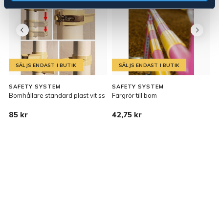
SÄLJS ENDAST I BUTIK
SÄLJS ENDAST I BUTIK
SAFETY SYSTEM
SAFETY SYSTEM
Bomhållare standard plast vit ss
Färgrör till bom
C
85 kr
42,75 kr