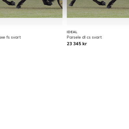
IDEAL
uxe fs svart
Parsele dl cs svart
23 345 kr