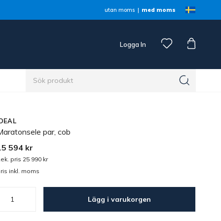
utan moms
med moms
Logga In
n
IDEAL
Maratonsele par, cob
15 594 kr
ek. pris 25 990 kr
ris inkl. moms
Lägg i varukorgen