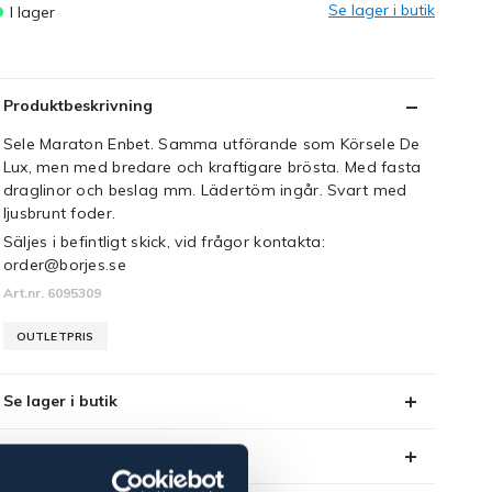
Se lager i butik
I lager
Produktbeskrivning
Sele Maraton Enbet. Samma utförande som Körsele De
Lux, men med bredare och kraftigare brösta. Med fasta
draglinor och beslag mm. Lädertöm ingår. Svart med
ljusbrunt foder.
Säljes i befintligt skick, vid frågor kontakta:
order@borjes.se
Art.nr. 6095309
OUTLETPRIS
Se lager i butik
Recensioner