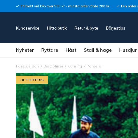
Fri frakt vid köp över 500 kr - minsta ordervärde 200 kr
Din order 
Kundservice
Hitta butik
Retur & byte
Börjestips
Nyheter
Ryttare
Häst
Stall & hage
Husdjur
Förstasidan
Discipliner
Körning
Parselar
OUTLETPRIS