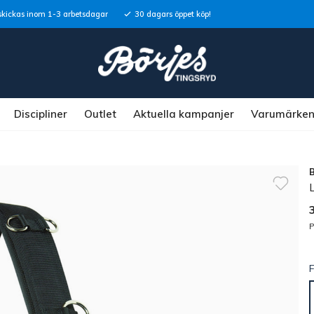
skickas inom 1-3 arbetsdagar
30 dagars öppet köp!
Discipliner
Outlet
Aktuella kampanjer
Varumärke
P