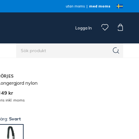
utan moms
med moms
Logga In
n
BÖRJES
Longergjord nylon
349 kr
ris inkl. moms
Färg:
Svart