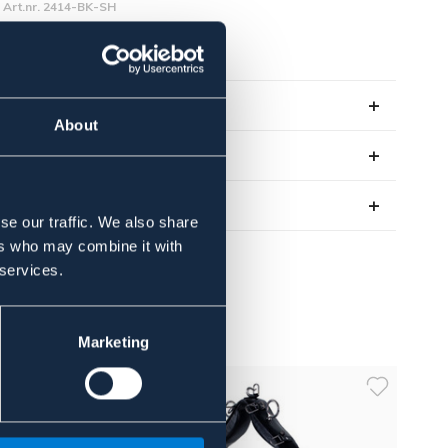
Art.nr. 2414-BK-SH
SVART
Se lager i butik
About
Recensioner
Om varumärket
se our traffic. We also share
ers who may combine it with
 services.
Marketing