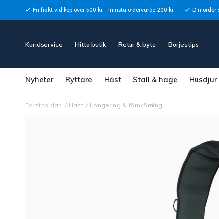
Fri frakt vid köp över 500 kr - minsta ordervärde 200 kr
Din order 
Kundservice
Hitta butik
Retur & byte
Börjestips
Nyheter
Ryttare
Häst
Stall & hage
Husdjur
Förstasidan
Häst
Longering & tömkörning