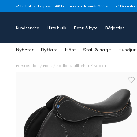
Fri frakt vid köp över 500 kr - minsta ordervärde 200 kr
Din order 
Kundservice
Hitta butik
Retur & byte
Börjestips
Nyheter
Ryttare
Häst
Stall & hage
Husdjur
Förstasidan
Häst
Sadlar & tillbehör
Sadlar