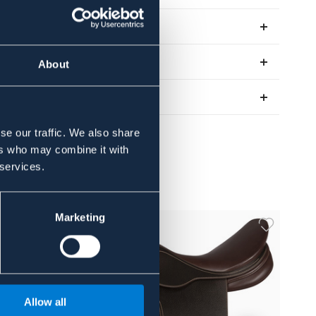
Se lager i butik
Recensioner
About
Om varumärket
se our traffic. We also share
ers who may combine it with
 services.
Marketing
Allow all