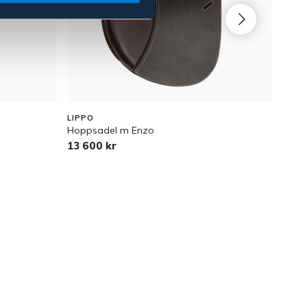
LIPPO
LIPP
Hoppsadel m Enzo
Hopps
13 600 kr
19 0