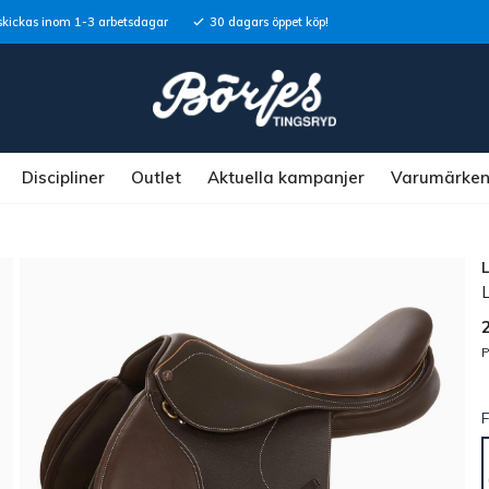
skickas inom 1-3 arbetsdagar
30 dagars öppet köp!
Discipliner
Outlet
Aktuella kampanjer
Varumärke
P