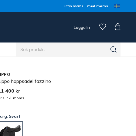
utan moms
med moms
Logga In
n
LIPPO
Lippo hoppsadel fazzino
21 400 kr
ris inkl. moms
Färg:
Svart