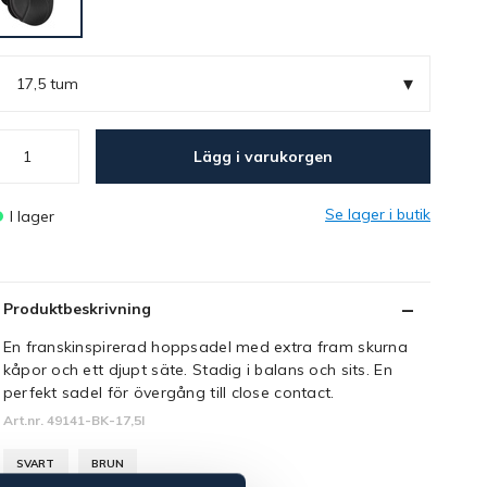
▾
17,5 tum
Lägg i varukorgen
Se lager i butik
I lager
Produktbeskrivning
En franskinspirerad hoppsadel med extra fram skurna
kåpor och ett djupt säte. Stadig i balans och sits. En
perfekt sadel för övergång till close contact.
Art.nr. 49141-BK-17,5I
SVART
BRUN