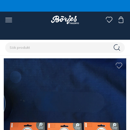
Förstasidan
Häst
Hästtäcken
Tillbehör täcken