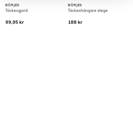
BÖRJES
BÖRJES
L
Täckesgjord
Täckeshängare stege
U
99,95 kr
188 kr
1