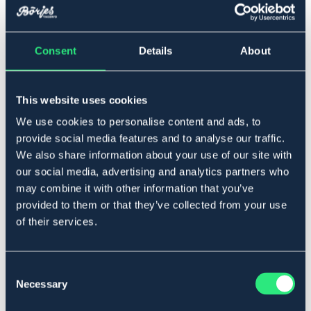
Lägg i varukorgen
Consent
Details
About
I lager
Se lager i butik
This website uses cookies
Produktbeskrivning
We use cookies to personalise content and ads, to
Lagningstejp (1,5 meters rulle) till hästtäcken. Vattentät
provide social media features and to analyse our traffic.
tejp som du enkelt kan laga revor i hästtäcken med.
We also share information about your use of our site with
Täcket behöver vara tvättat och rent från damm och
our social media, advertising and analytics partners who
smuts. Klipp lag-tejpen i lagom storlek, rundade hörn
may combine it with other information that you’ve
rekommenderas. Ta bort skyddspapperet och pressa
tejpen ordentligt på plats utan veck. Låt täcket ligga i
provided to them or that they’ve collected from your use
rumstemperatur 1 dygn för att härda och göra
of their services.
lagningen vattentät. För bästa fästförmåga göres
eventuell impregnering efter lagning.
Storleksguide täcken
Consent
Necessary
Art.nr. 99707-NVBU-ONES
Selection