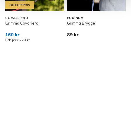
OUTLETPRIS
COVALLIERO
EQUINUM
Grimma Covalliero
Grimma Brygge
V
160 kr
89 kr
2
Rek pris: 229 kr