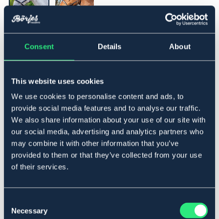
▾
Cob
Consent
Details
About
Lägg i varukorgen
This website uses cookies
I lager
We use cookies to personalise content and ads, to
Se lager i butik
provide social media features and to analyse our traffic.
We also share information about your use of our site with
our social media, advertising and analytics partners who
Produktbeskrivning
may combine it with other information that you’ve
I dubbelsydd mjukt läder med mässingsbeslag.
provided to them or that they’ve collected from your use
Skinnfodrad och ställbar i nos- och nackrem. Hake i
of their services.
käkrem.
Storleksguide
Art.nr. 3023-BK-CS
Consent
Necessary
Selection
SVART