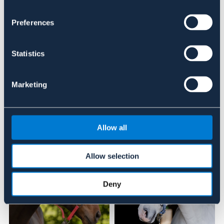
Preferences
Se lager i butik
Recensioner
Statistics
Om varumärket
Marketing
Liknande produkter
Allow all
Allow selection
Deny