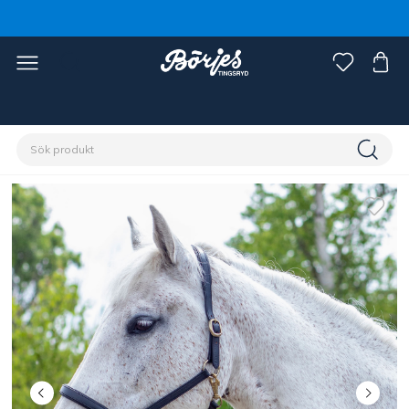
Förstasidan
Häst
Grimmor & grimskaft
Grimmor