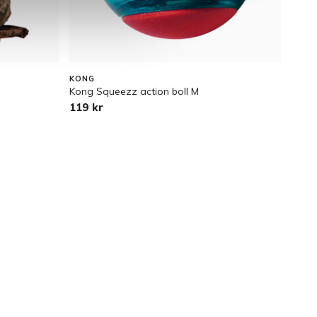
KONG
TRIXI
Kong Squeezz action boll M
Tupp
119 kr
139 