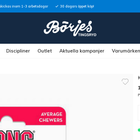
skickas inom 1-3 arbetsdagar
30 dagars öppet köp!
Discipliner
Outlet
Aktuella kampanjer
Varumärke
P