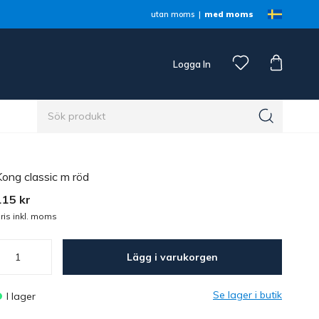
utan moms
med moms
Logga In
n
Kong classic m röd
115 kr
ris inkl. moms
Lägg i varukorgen
Se lager i butik
I lager