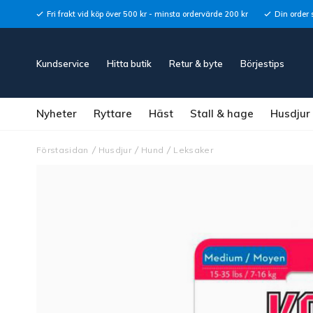
Fri frakt vid köp över 500 kr - minsta ordervärde 200 kr
Din order 
Kundservice
Hitta butik
Retur & byte
Börjestips
Nyheter
Ryttare
Häst
Stall & hage
Husdjur
Förstasidan
Husdjur
Hund
Leksaker