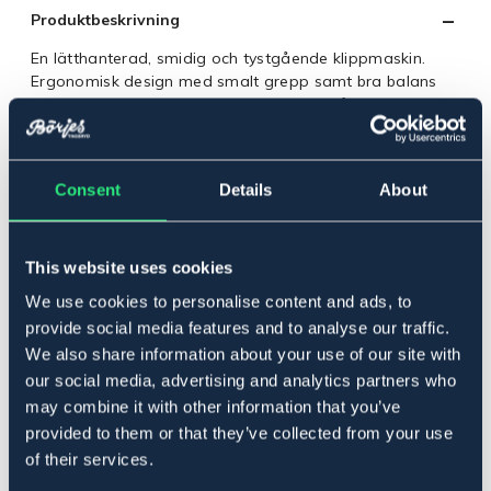
Produktbeskrivning
En lätthanterad, smidig och tystgående klippmaskin.
Ergonomisk design med smalt grepp samt bra balans
gör att du klipper lätt och effektivt. Tystgående med 200
W magnetmotor. Vikt: 1250 g.
Art.nr. 5660
Consent
Details
About
Se lager i butik
Recensioner
This website uses cookies
We use cookies to personalise content and ads, to
Om varumärket
provide social media features and to analyse our traffic.
We also share information about your use of our site with
our social media, advertising and analytics partners who
may combine it with other information that you’ve
Relaterade produkter
provided to them or that they’ve collected from your use
of their services.