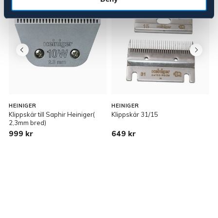
HEINIGER
HEINIGER
H
Klippskär till Saphir Heiniger(
Klippskär 31/15
H
2,3mm bred)
999 kr
649 kr
3