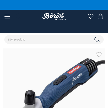
Förstasidan
Häst
Skötsel & vård
Klippmaskiner