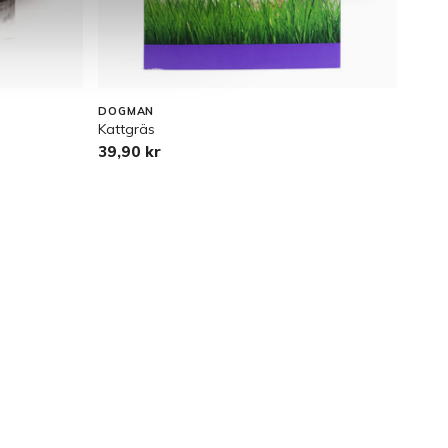
SÄL
DOGMAN
ROYA
Kattgräs
Fhn ki
39,90 kr
20,9