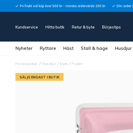
Fri frakt vid köp över 500 kr - minsta ordervärde 200 kr
Din order 
Kundservice
Hitta butik
Retur & byte
Börjestips
Nyheter
Ryttare
Häst
Stall & hage
Husdjur
Förstasidan
Husdjur
Katt
Foder
SÄLJS ENDAST I BUTIK