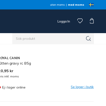
utan moms
med moms
Logga In
n
ROYAL CANIN
itten gravy rc 85g
20,95 kr
ris inkl. moms
Se lager i butik
Ej i lager online