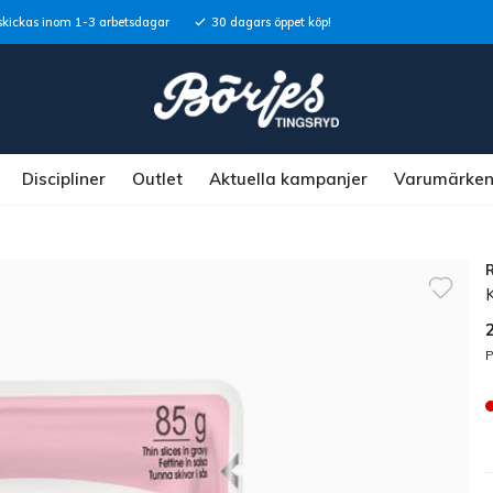
skickas inom 1-3 arbetsdagar
30 dagars öppet köp!
Discipliner
Outlet
Aktuella kampanjer
Varumärke
K
P