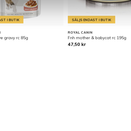
ST I BUTIK
SÄLJS ENDAST I BUTIK
N
ROYAL CANIN
ive gravy rc 85g
Fnh mother & babycat rc 195g
47,50 kr