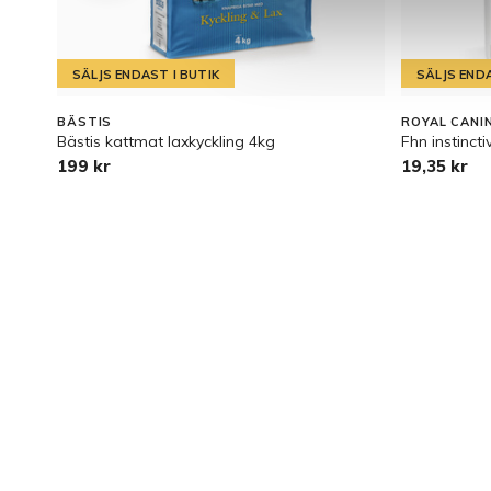
SÄLJS ENDAST I BUTIK
SÄLJS ENDA
BÄSTIS
ROYAL CANI
Bästis kattmat laxkyckling 4kg
Fhn instinct
199 kr
19,35 kr