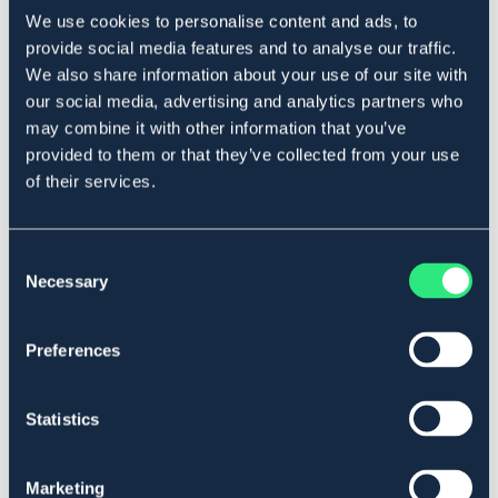
fåglarnas närmiljö. Kiselströet kan med fördel också
We use cookies to personalise content and ads, to
appliceras på väggar och tak där den fuktabsorberande
provide social media features and to analyse our traffic.
effekten skapar utmärkta förutsättningar för en bra
We also share information about your use of our site with
stallmiljö.
our social media, advertising and analytics partners who
Art.nr. 921127
may combine it with other information that you’ve
provided to them or that they’ve collected from your use
Se lager i butik
of their services.
Recensioner
Consent
Om varumärket
Necessary
Selection
Preferences
Liknande produkter
Statistics
Marketing