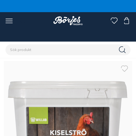
Förstasidan
Stall & hage
Lantbruk
Fjäderfä