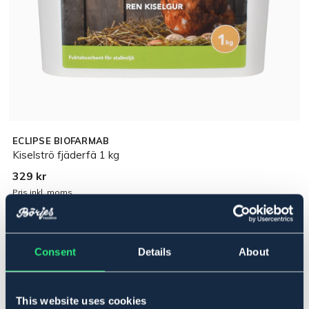
ECLIPSE BIOFARMAB
Kiselströ fjäderfä 1 kg
329 kr
Pris inkl. moms
Ej i lager online
Se lager i butik
Consent
Details
About
Produktbeskrivning
Fuktabsorbent för stallmiljö. Fördela ströet över ytorna i
This website uses cookies