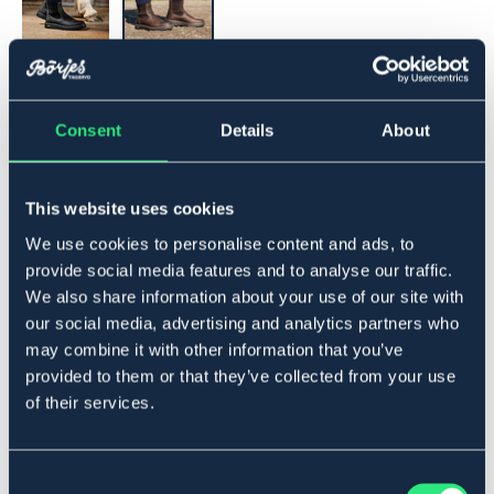
▾
45
Consent
Details
About
Lägg i varukorgen
This website uses cookies
I lager
Se lager i butik
We use cookies to personalise content and ads, to
provide social media features and to analyse our traffic.
We also share information about your use of our site with
Produktbeskrivning
our social media, advertising and analytics partners who
Lätt fodrad jodphurssko med Gritex original membran
may combine it with other information that you’ve
och kraftig gummisula "VIBRAM". Ger ett högt skydd
provided to them or that they’ve collected from your use
mot vatten och kyla. Tillverkad i högklassiskt skinn.
of their services.
Vattenavvisande spray rekommenderas före
användning. Tillverkad i Italien.
Storleksguide
Consent