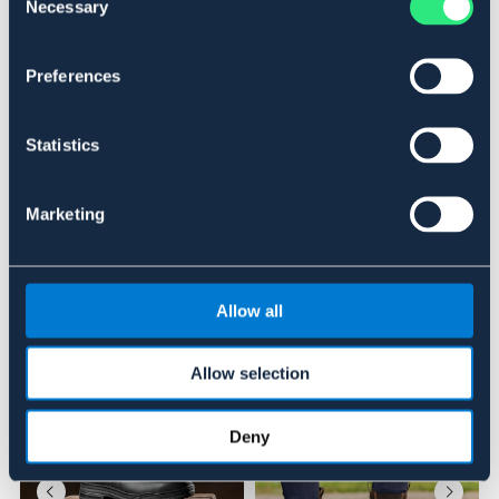
Art.nr. 1348-BN-45
Necessary
Selection
BRUN
Preferences
Se lager i butik
Statistics
Recensioner
Marketing
Om varumärket
Allow all
Liknande produkter
Allow selection
Deny