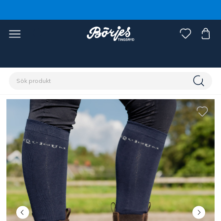
Förstasidan
Ryttare
Skor, stövlar & chaps
Skor