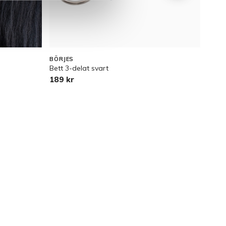
BÖRJES
BÖRJ
Bett 3-delat svart
Islan
189 kr
299 