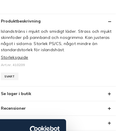
Produktbeskrivning
Islandsträns i mjukt och smidigt läder. Strass och mjukt
skinnfoder på pannband och nosgrimma. Kan justeras
något i sidorna. Storlek PS/CS, något mindre än
standardstorlek för islandshäst.
Storleksguide
Art.nr. 410209
SVART
Se lager i butik
Recensioner
Om varumärket