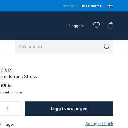
utan moms
med moms
Logga In
n
BÖRJES
slandsträns Strass
369 kr
ris inkl. moms
Lägg i varukorgen
Se lager i butik
I lager