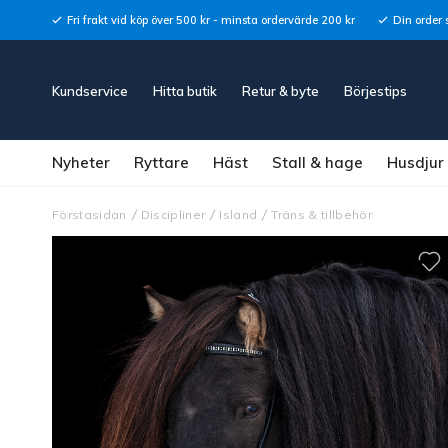
Fri frakt vid köp över 500 kr - minsta ordervärde 200 kr
Din order 
Kundservice
Hitta butik
Retur & byte
Börjestips
Nyheter
Ryttare
Häst
Stall & hage
Husdjur
Förstasidan
Discipliner
Island
Träns & tillbehör