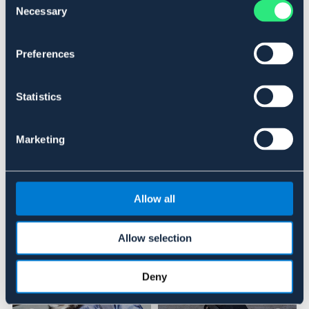
Necessary
REFLEX
Selection
Material & mått
Preferences
Se lager i butik
Statistics
Recensioner
Marketing
Om varumärket
Allow all
Liknande produkter
Allow selection
Deny