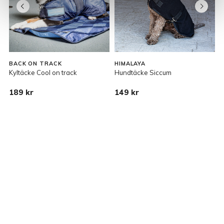
BACK ON TRACK
HIMALAYA
Kyltäcke Cool on track
Hundtäcke Siccum
H
189 kr
149 kr
7