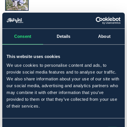
▾
30
Consent
Details
About
Lägg i varukorgen
I lager
This website uses cookies
Se lager i butik
We use cookies to personalise content and ads, to
provide social media features and to analyse our traffic.
Produktbeskrivning
We also share information about your use of our site with
our social media, advertising and analytics partners who
Reflextäcke för hund med fleece på insidan. Maggjord
may combine it with other information that you’ve
som knäpps lätt med kardborre. Krage i fleece som går
provided to them or that they’ve collected from your use
att fälla upp över hundens nacke. Benremmar i resår.
of their services.
Stretch fram i under hundens huvud för bästa komfort.
Öppning i nacken för halsband.
Art.nr. 577216-RX-30
Consent