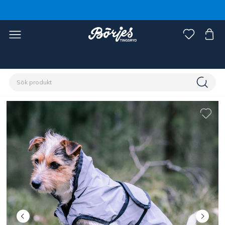
Förstasidan
Husdjur
Hund
Hundtäcken