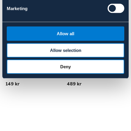
Marketing
Allow all
Allow selection
Deny
K9
EMOLLIVET
T
K9 ear cleanser sensitive
Emollivet SPOT 100 ml
T
S
149 kr
489 kr