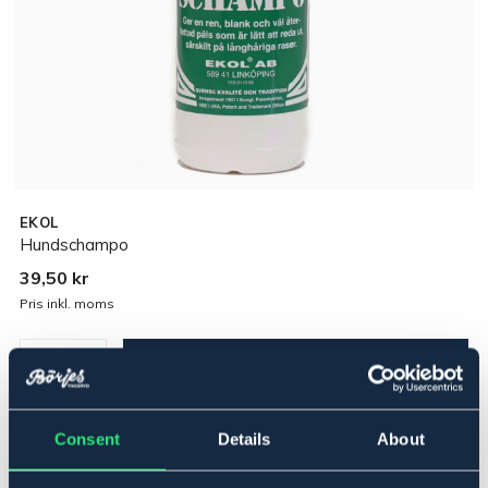
EKOL
Hundschampo
39,50 kr
Pris inkl. moms
Lägg i varukorgen
I lager
Se lager i butik
Consent
Details
About