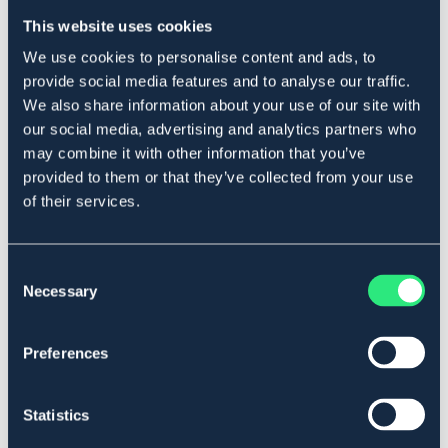
Produktbeskrivning
This website uses cookies
Hundschampo EKOL ger en ren, blank och väl återfettad
We use cookies to personalise content and ads, to
päls som är lätt att reda ut.
provide social media features and to analyse our traffic.
Schamponera direkt eller späd schampot till önskad
We also share information about your use of our site with
styrka.
our social media, advertising and analytics partners who
Volym: 250 ml.
may combine it with other information that you’ve
Art.nr. 57211
provided to them or that they’ve collected from your use
of their services.
Se lager i butik
Consent
Recensioner
Necessary
Selection
Om varumärket
Preferences
Statistics
Liknande produkter