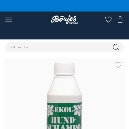
Förstasidan
Husdjur
Hund
Skötsel & pälsvård