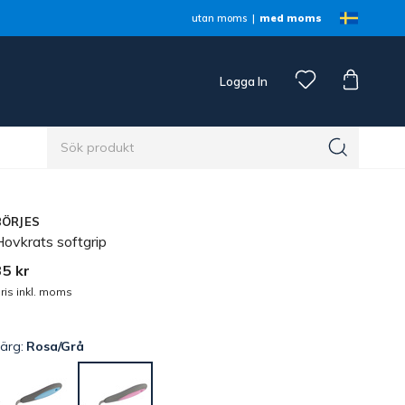
utan moms
med moms
Logga In
n
BÖRJES
Hovkrats softgrip
35 kr
ris inkl. moms
Färg:
Rosa/Grå