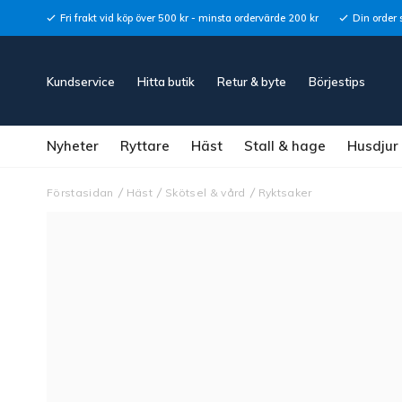
Fri frakt vid köp över 500 kr - minsta ordervärde 200 kr
Din order 
Kundservice
Hitta butik
Retur & byte
Börjestips
Nyheter
Ryttare
Häst
Stall & hage
Husdjur
Förstasidan
Häst
Skötsel & vård
Ryktsaker