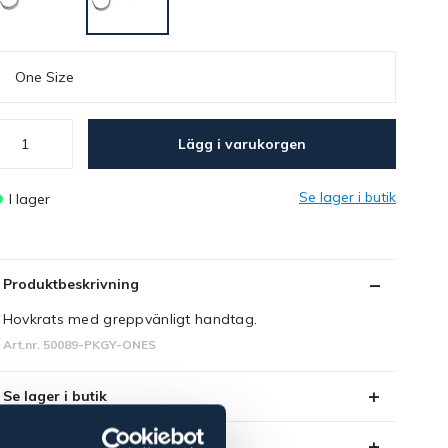
One Size
Lägg i varukorgen
Se lager i butik
I lager
Produktbeskrivning
Hovkrats med greppvänligt handtag.
Art.nr. 50089-PKGY-ONES
Se lager i butik
Recensioner