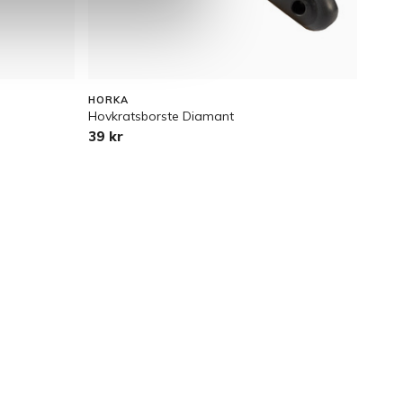
Skrap
HORKA
Hovkratsborste Diamant
145 
39 kr