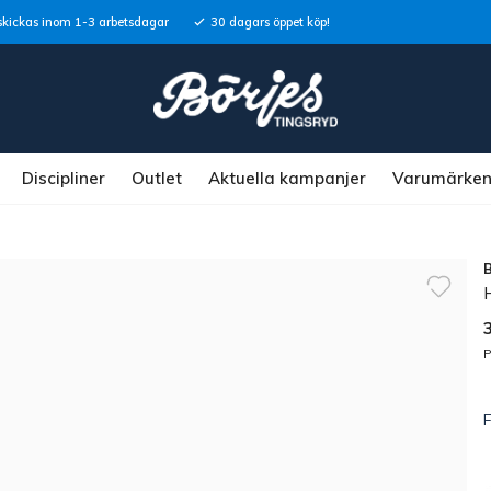
skickas inom 1-3 arbetsdagar
30 dagars öppet köp!
Discipliner
Outlet
Aktuella kampanjer
Varumärke
P