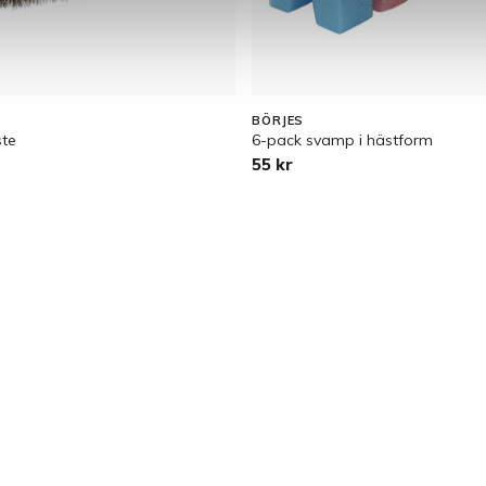
BÖRJES
ste
6-pack svamp i hästform
55 kr