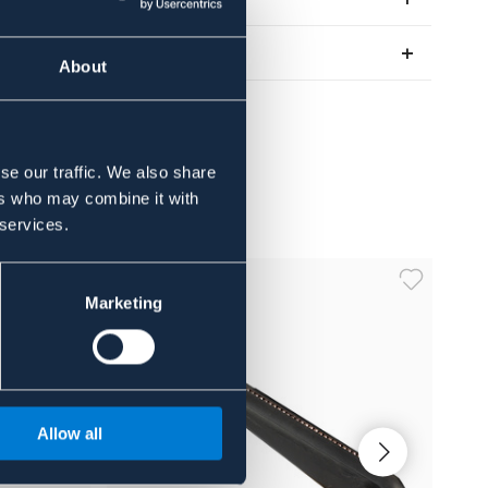
Om varumärket
About
se our traffic. We also share
ers who may combine it with
 services.
Marketing
Allow all