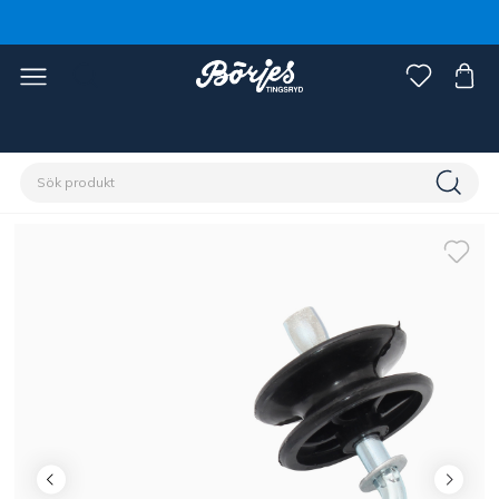
Förstasidan
Stall & hage
Stängsel
Tillbehör stängsel