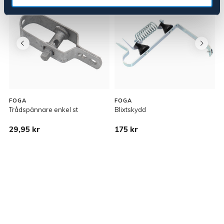
FOGA
FOGA
Trådspännare enkel st
Blixtskydd
F
29,95 kr
175 kr