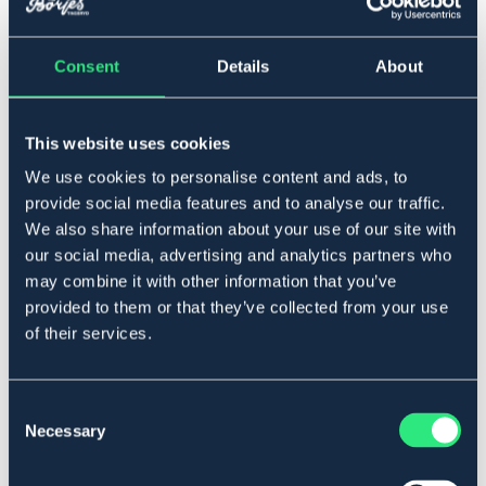
One Size
Consent
Details
About
Lägg i varukorgen
This website uses cookies
I lager
Se lager i butik
We use cookies to personalise content and ads, to
provide social media features and to analyse our traffic.
We also share information about your use of our site with
Produktbeskrivning
our social media, advertising and analytics partners who
may combine it with other information that you’ve
Stallkasse som är perfekt för hö, halm eller andra
provided to them or that they’ve collected from your use
stallprodukter. Tillverkad i stadig presseningsväv.
of their services.
Storlek: 60 x 37 x 42 cm.
Art.nr. 5009-PK-ONES
Consent
MÖRKGRÖN
BLÅ
ROSA
Necessary
Selection
Se lager i butik