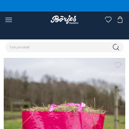
Förstasidan
Häst
Skötsel & vård
Ryktsaker