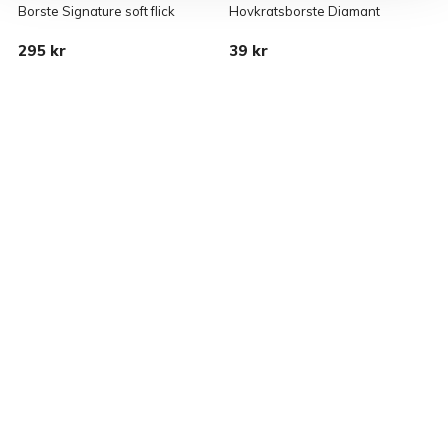
Borste Signature soft flick
Hovkratsborste Diamant
B
295 kr
39 kr