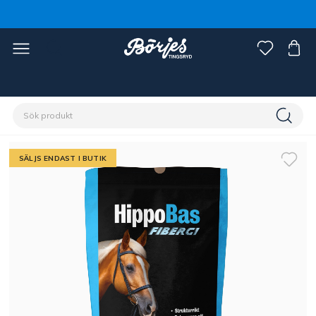
Förstasidan
Stall & hage
Hästfoder & strö
Fodertillskott
SÄLJS ENDAST I BUTIK