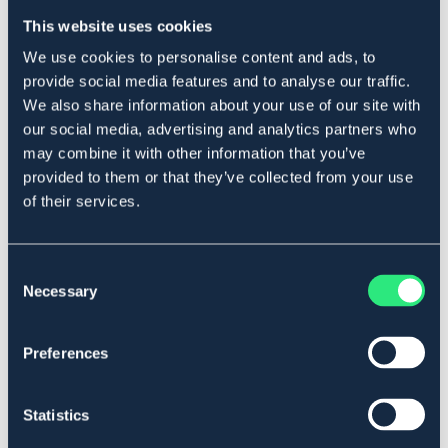
av hästar. Innehåller maerl och TruEquine® för att
This website uses cookies
främja en hälsosam mag- och tarmkanal samt stödja
optimal tarmfunktion och immunförsvar.
We use cookies to personalise content and ads, to
Art.nr. 301
provide social media features and to analyse our traffic.
We also share information about your use of our site with
SÄLJS ENDAST I BUTIK
our social media, advertising and analytics partners who
may combine it with other information that you’ve
Material & mått
provided to them or that they’ve collected from your use
of their services.
Se lager i butik
Consent
Recensioner
Necessary
Selection
Om varumärket
Preferences
Statistics
Liknande produkter