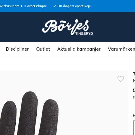
skickas inom 1-3 arbetsdagar
30 dagars öppet köp!
Discipliner
Outlet
Aktuella kampanjer
Varumärke
H
P