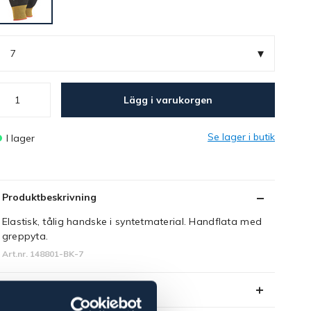
▾
7
Lägg i varukorgen
Se lager i butik
I lager
Produktbeskrivning
Elastisk, tålig handske i syntetmaterial. Handflata med
greppyta.
Art.nr. 148801-BK-7
Se lager i butik