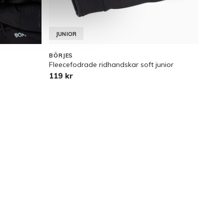
JUNIOR
BÖRJES
EQUI
Fleecefodrade ridhandskar soft junior
Damh
119 kr
229 