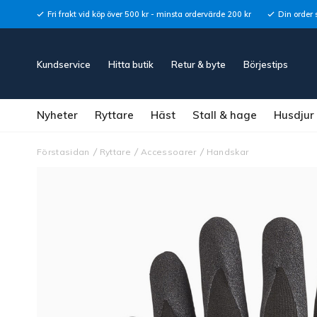
Fri frakt vid köp över 500 kr - minsta ordervärde 200 kr
Din order 
Kundservice
Hitta butik
Retur & byte
Börjestips
Nyheter
Ryttare
Häst
Stall & hage
Husdjur
Förstasidan
Ryttare
Accessoarer
Handskar