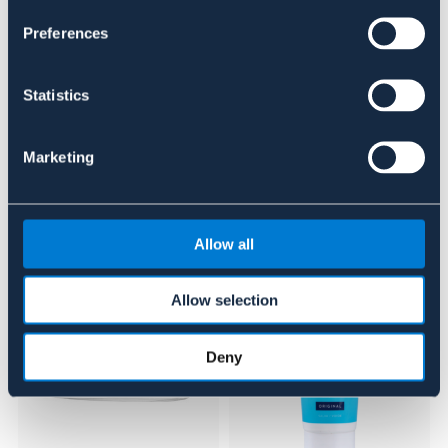
Se lager i butik
Preferences
Recensioner
Statistics
Om varumärket
Marketing
Liknande produkter
Allow all
Allow selection
Deny