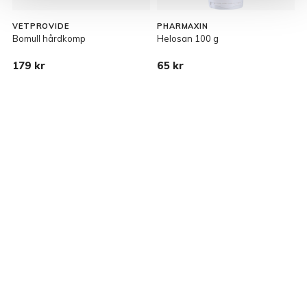
VETPROVIDE
PHARMAXIN
Bomull hårdkomp
Helosan 100 g
H
179 kr
65 kr