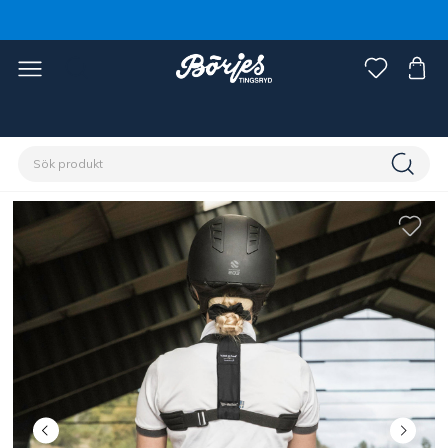
Förstasidan
Ryttare
Ryttarutrustning
Ryttarvård