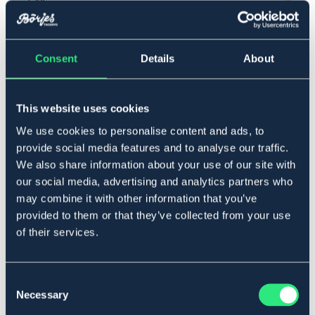
▾
L/XL
Lägg i varukorgen
Consent
Details
About
I lager
Se lager i butik
This website uses cookies
We use cookies to personalise content and ads, to
Produktbeskrivning
provide social media features and to analyse our traffic.
We also share information about your use of our site with
En bekväm hållningssele som ger en naturlig påminnelse
för hållningen. Posture Reminder guidar kroppen till en
our social media, advertising and analytics partners who
bra hållning så att musklerna aktiveras. Selen har en
may combine it with other information that you’ve
reglerbar kardborreknäppning som gör den enkel att ta
provided to them or that they’ve collected from your use
på, av och justera. Bär selen löst reglerat så att den
of their services.
bara stramar när du “tappar hållningen”, du kommer då
uppmuntras till att sträcka på dig. Bär Posture Reminder
1 - 3 timmar åt gången; under träningen, i stallet eller
Consent
hemmavid.
Necessary
Selection
Art.nr. 914161908-BK-L/XL