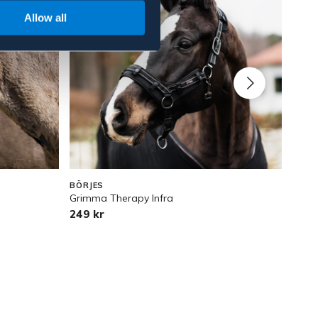
Allow all
BÖRJES
BÖRJ
Grimma Therapy Infra
Visn
249 kr
239 