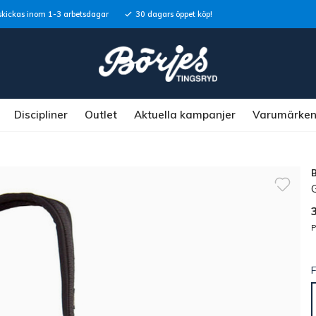
skickas inom 1-3 arbetsdagar
30 dagars öppet köp!
Discipliner
Outlet
Aktuella kampanjer
Varumärke
P