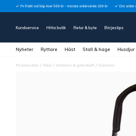
Fri frakt vid köp över 500 kr - minsta ordervärde 200 kr
Din order 
Kundservice
Hitta butik
Retur & byte
Börjestips
Nyheter
Ryttare
Häst
Stall & hage
Husdjur
Förstasidan
Häst
Grimmor & grimskaft
Grimmor