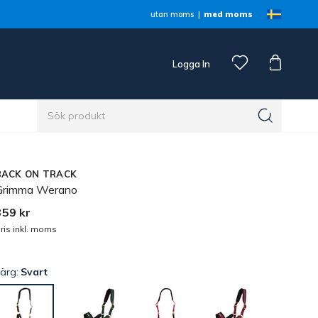
utan moms
med moms
Logga In
n
BACK ON TRACK
Grimma Werano
359 kr
ris inkl. moms
Färg:
Svart