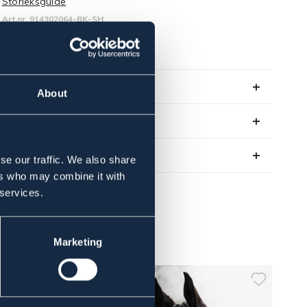
Storleksguide
Art.nr. 914302064-BK-SH
SVART
Se lager i butik
About
Recensioner
Om varumärket
se our traffic. We also share
ers who may combine it with
 services.
Marketing