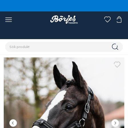
Förstasidan
Häst
Grimmor & grimskaft
Grimmor