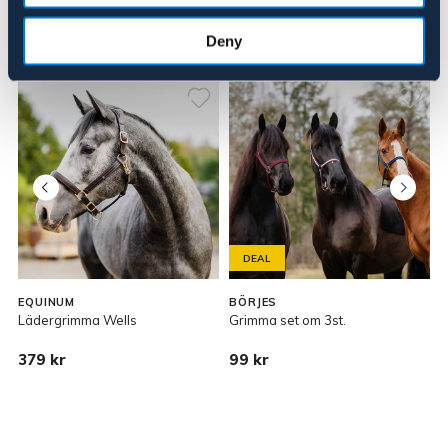
Deny
Liknande produkter
DEAL
EQUINUM
BÖRJES
Lädergrimma Wells
Grimma set om 3st.
G
379 kr
99 kr
1