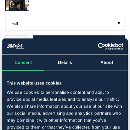
▾
Full
Lägg i varukorgen
I lager
Se lager i butik
Consent
Details
About
Produktbeskrivning
This website uses cookies
Grimma med infrarött keramiskt tyg. Randig väv i svart
We use cookies to personalise content and ads, to
med grå rand. Ställbar nackrem på båda sidor för
provide social media features and to analyse our traffic.
symmetrisk justering samt ställbar under hakan. Hake i
We also share information about your use of our site with
käkrem. Liten logobadge på vänster sida.
our social media, advertising and analytics partners who
Denna produkt har mineralsammansättning som i sin tur
may combine it with other information that you’ve
gör att kroppsvärmen reflekteras och Infraröd energi
provided to them or that they’ve collected from your use
bildas. Denna energi har visat sig ge bra resultat för att