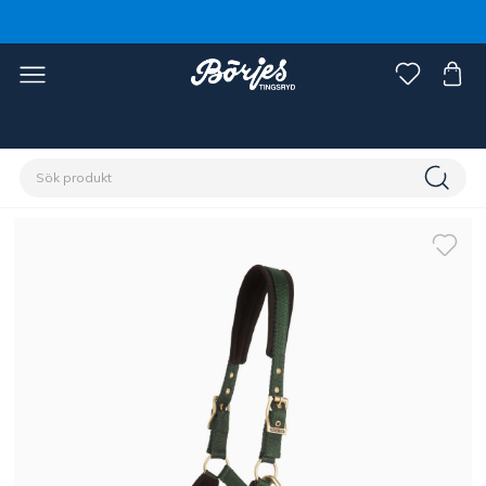
Förstasidan
Häst
Grimmor & grimskaft
Grimmor