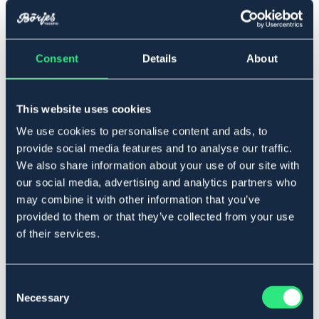
▾
Full
Consent
Details
About
Lägg i varukorgen
I lager
This website uses cookies
Se lager i butik
We use cookies to personalise content and ads, to
provide social media features and to analyse our traffic.
Produktbeskrivning
We also share information about your use of our site with
our social media, advertising and analytics partners who
Grimma tillverkad i mjuk polypropylene. Nylonfodrad
may combine it with other information that you’ve
nos, sidostycke och nackstycke. Ställbar i både nacke
provided to them or that they’ve collected from your use
och nos. Borstade guldfärgade spännen. En lätt grimma
som är behaglig för hästen att bära.
of their services.
Storleksguide
Art.nr. 9132443-GN-FS
Consent
Necessary
Selection
BRUN
GRÖN