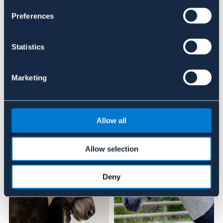
Se lager i butik
Preferences
Recensioner
Statistics
Om varumärket
Marketing
Liknande produkter
Allow all
Allow selection
Deny