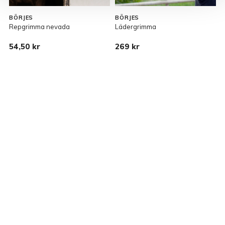
BÖRJES
BÖRJES
Repgrimma nevada
Lädergrimma
V
54,50 kr
269 kr
2