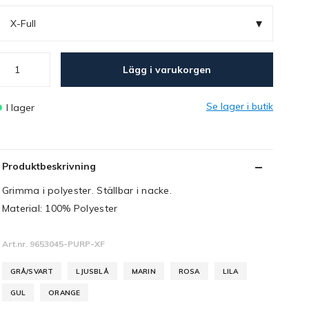
▾
X-Full
Lägg i varukorgen
Se lager i butik
I lager
Produktbeskrivning
Grimma i polyester. Ställbar i nacke.
Material: 100% Polyester
Art.nr. 9653045-PURP-XF
GRÅ/SVART
LJUSBLÅ
MARIN
ROSA
LILA
GUL
ORANGE