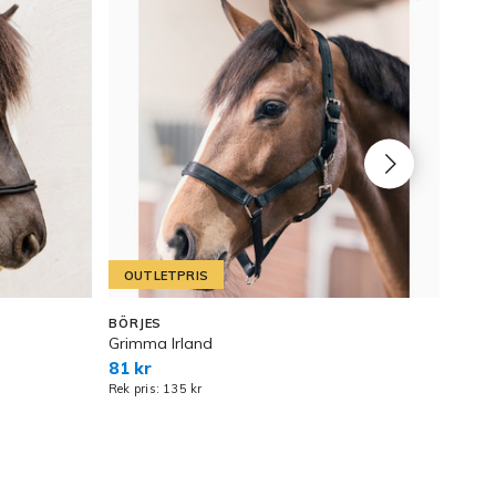
OUTLETPRIS
OU
BÖRJES
COVA
Grimma Irland
Grim
81 kr
160 
Rek pris: 135 kr
Rek pr