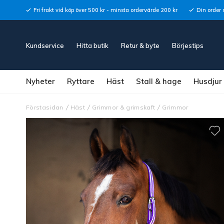
Fri frakt vid köp över 500 kr - minsta ordervärde 200 kr
Din order 
Kundservice
Hitta butik
Retur & byte
Börjestips
Nyheter
Ryttare
Häst
Stall & hage
Husdjur
Förstasidan
Häst
Grimmor & grimskaft
Grimmor