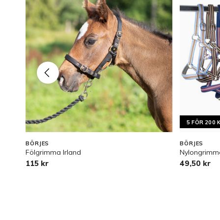
5 FÖR 200 
BÖRJES
BÖRJES
Fölgrimma Irland
Nylongrimma
115 kr
49,50 kr