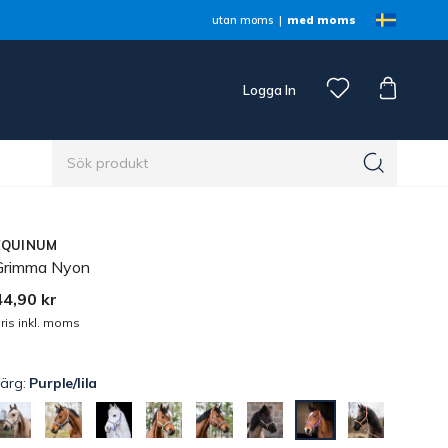
utan moms
med moms
Logga In
n
EQUINUM
Grimma Nyon
44,90 kr
ris inkl. moms
Färg:
Purple/lila