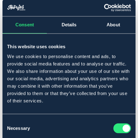
▾
105
Consent
Details
About
Ej i lager online
Se lager i butik
This website uses cookies
We use cookies to personalise content and ads, to
provide social media features and to analyse our traffic.
Produktbeskrivning
We also share information about your use of our site with
Flugtäcke i lättvikts meshmaterial för maximal andning
our social media, advertising and analytics partners who
och ventilation. Täcket har en fast hals som knäpps med
may combine it with other information that you’ve
kardborrar. Undersidan stängs med kryssgjordar. Stort
provided to them or that they’ve collected from your use
svansskydd för maximalt skydd mot insekter. Vid bogen
of their services.
stängs fronten med t-spänne med överlappande
kardborreskydd.
Art.nr. 9424341-SV-105
Consent
Necessary
ROSA
SILVER
TURKOS
Selection