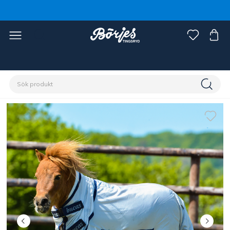
Förstasidan
Häst
Flugskydd
Flugtäcken