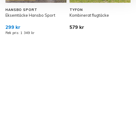
HANSBO SPORT
TYFON
Eksemtäcke Hansbo Sport
Kombinerat flugtäcke
F
299 kr
579 kr
9
Rek pris: 1 349 kr
R