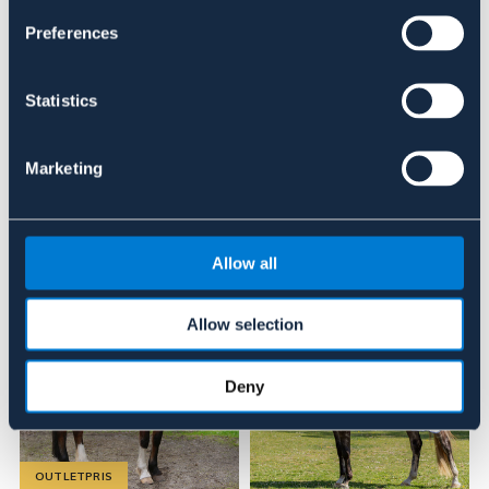
Se lager i butik
Preferences
Recensioner
Statistics
Om varumärket
Marketing
Liknande produkter
Allow all
Allow selection
Deny
OUTLETPRIS