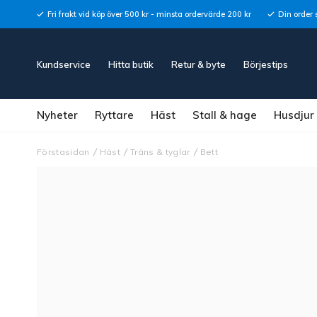
Fri frakt vid köp över 500 kr - minsta ordervärde 200 kr
Din order 
Kundservice
Hitta butik
Retur & byte
Börjestips
Nyheter
Ryttare
Häst
Stall & hage
Husdjur
Förstasidan
Häst
Träns & tyglar
Bett