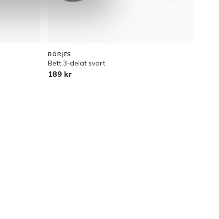
BÖRJES
BÖRJ
Bett 3-delat svart
Chec
189 kr
79,9