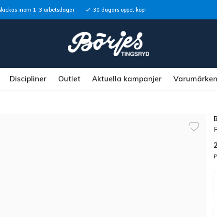
skickas inom 1-3 arbetsdagar
30 dagars öppet köp!
Discipliner
Outlet
Aktuella kampanjer
Varumärke
P