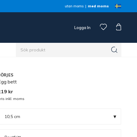
utan moms
med moms
Logga In
n
BÖRJES
Egg bett
219 kr
ris inkl. moms
▾
10,5 cm