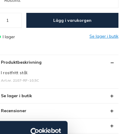
Rostfritt
Lägg i varukorgen
Se lager i butik
I lager
Produktbeskrivning
I rostfritt stål.
Art.nr. 2107-RF-10,5C
Se lager i butik
Recensioner
Om varumärket