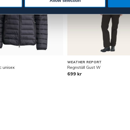
Allow selection
WEATHER REPORT
c unisex
Regnställ Gust W
699 kr