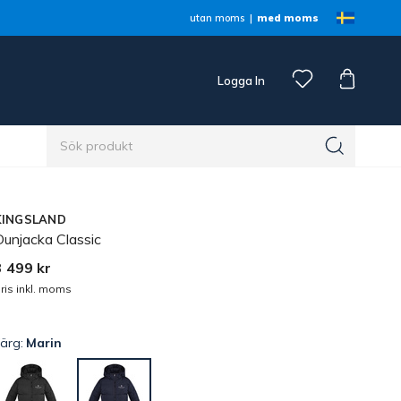
utan moms
med moms
Logga In
n
KINGSLAND
Dunjacka Classic
3 499 kr
ris inkl. moms
Färg:
Marin