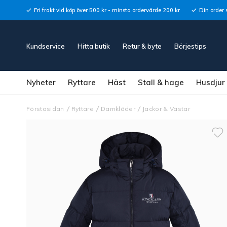
Fri frakt vid köp över 500 kr - minsta ordervärde 200 kr
Din order 
Kundservice
Hitta butik
Retur & byte
Börjestips
Nyheter
Ryttare
Häst
Stall & hage
Husdjur
Förstasidan
Ryttare
Damkläder
Jackor & Västar