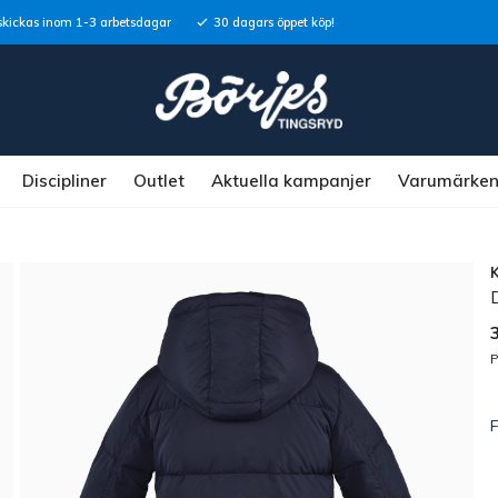
skickas inom 1-3 arbetsdagar
30 dagars öppet köp!
Discipliner
Outlet
Aktuella kampanjer
Varumärke
P