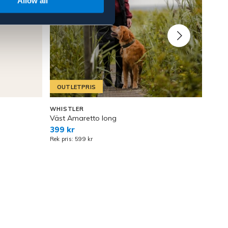
Allow all
OUTLETPRIS
OU
WHISTLER
WHIS
Väst Amaretto long
Teddy
399 kr
349 
Rek pris: 599 kr
Rek pr