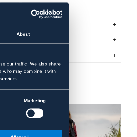
SVART
MARIN
Se lager i butik
About
Recensioner
Om varumärket
se our traffic. We also share
ers who may combine it with
 services.
Marketing