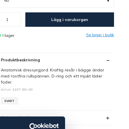
▾
60
Lägg i varukorgen
Se lager i butik
I lager
Produktbeskrivning
Anatomisk dressyrgjord. Kraftig resår i bägge ändar
med rostfria rullspännen. D-ring och ett mjukt läder
foder.
Art.nr. 4237-BK-60
SVART
Se lager i butik