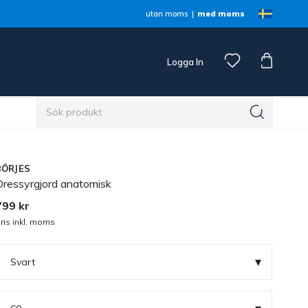
utan moms
med moms
Logga In
n
BÖRJES
Dressyrgjord anatomisk
799 kr
ris inkl. moms
▾
Svart