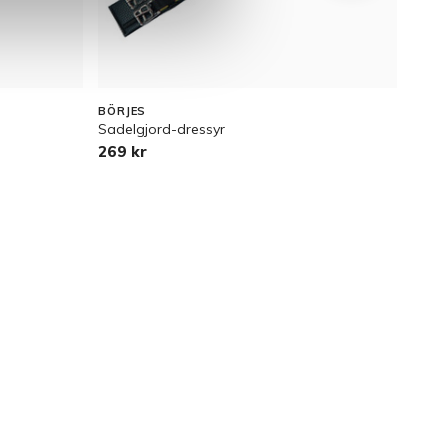
BÖRJES
BÖRJ
Sadelgjord-dressyr
West
269 kr
349 