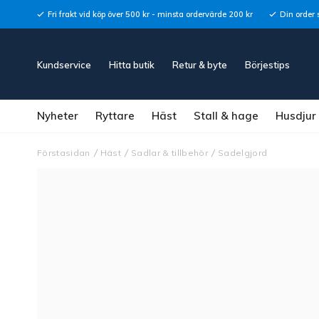
Fri frakt vid köp över 500 kr - minsta ordervärde 200 kr
Din order 
Kundservice
Hitta butik
Retur & byte
Börjestips
Nyheter
Ryttare
Häst
Stall & hage
Husdjur
Förstasidan
Häst
Sadlar & tillbehör
Sadelgjord