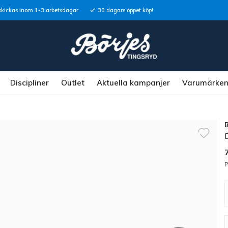
skickas inom 1-3 arbetsdagar
30 dagars öppet köp!
Discipliner
Outlet
Aktuella kampanjer
Varumärke
P