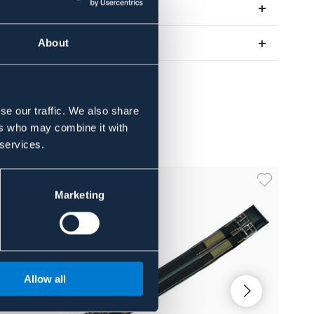
Recensioner
Om varumärket
About
se our traffic. We also share
ers who may combine it with
 services.
Marketing
Allow all