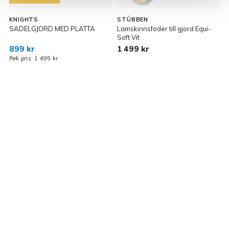
KNIGHTS
STÜBBEN
SADELGJORD MED PLATTA
Lamskinnsfoder till gjord Equi-
S
Soft Vit
899 kr
1 499 kr
Rek pris: 1 495 kr