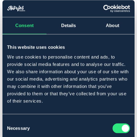
▾
60
Consent
Details
About
Lägg i varukorgen
I lager
Se lager i butik
This website uses cookies
We use cookies to personalise content and ads, to
provide social media features and to analyse our traffic.
Produktbeskrivning
We also share information about your use of our site with
our social media, advertising and analytics partners who
Anatomiskt utförd sadelgjord. Rostfria rullspännen och
may combine it with other information that you’ve
kraftig resår i bägge ändar. Mjukt foder i skinn och D-
provided to them or that they’ve collected from your use
ring för fäste utav hjälptyglar.
of their services.
Art.nr. 4248-BK-60
SVART
Consent
Necessary
Selection
Material & mått