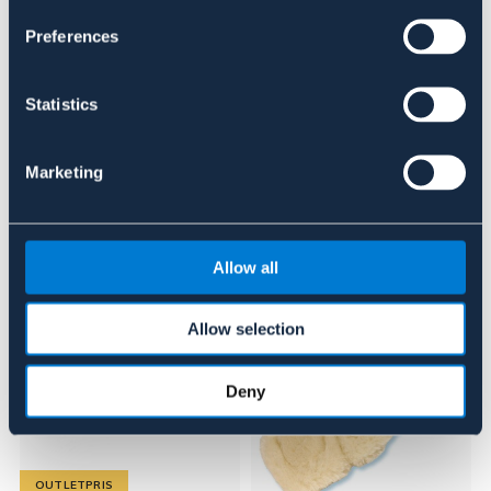
Se lager i butik
Preferences
Recensioner
Statistics
Om varumärket
Marketing
Liknande produkter
Allow all
Allow selection
Deny
OUTLETPRIS