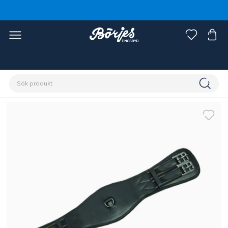
Förstasidan
Häst
Sadlar & tillbehör
Sadelgjord