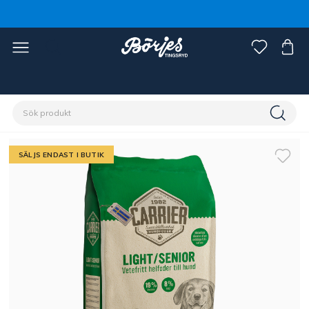
Förstasidan
Husdjur
Hund
Foder hund
SÄLJS ENDAST I BUTIK