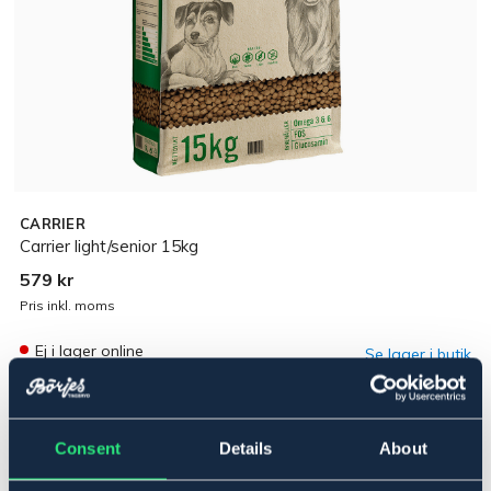
CARRIER
Carrier light/senior 15kg
579 kr
Pris inkl. moms
Ej i lager online
Se lager i butik
Produktbeskrivning
Consent
Details
About
Är ett vetefritt helfoder till hundar av alla raser med