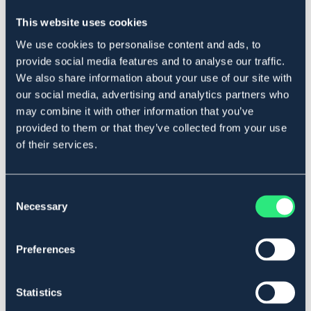
normal till låg aktivitetsnivå. Innehåller kyckling och lax
som köttprotein och är ett skonsamt foder som
This website uses cookies
rekommenderas till äldre och kastrerade hundar. Ett
We use cookies to personalise content and ads, to
omtyckt Light foder att använda till överviktiga hundar
provide social media features and to analyse our traffic.
(vid övervikt, minska den rekommenderade dagsgivan
We also share information about your use of our site with
med ca 10-20%). Svensktillverkat Super Premium foder.
our social media, advertising and analytics partners who
Art.nr. 508
may combine it with other information that you’ve
SÄLJS ENDAST I BUTIK
provided to them or that they’ve collected from your use
of their services.
Se lager i butik
Consent
Recensioner
Necessary
Selection
Om varumärket
Preferences
Statistics
Liknande produkter