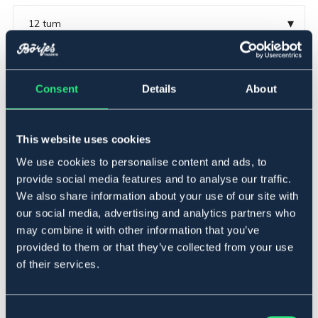
▾
12 tum
Lägg i varukorgen
Consent
Details
About
I lager
Se lager i butik
This website uses cookies
We use cookies to personalise content and ads, to
Produktbeskrivning
provide social media features and to analyse our traffic.
Lätt och flexibel sadel med rejäla knän och vadstöd.
We also share information about your use of our site with
Uppbyggd på en kärna i specialskum. Stigläderfästena
our social media, advertising and analytics partners who
kan flyttas fram och bak beroende vart man vill ha dem
may combine it with other information that you’ve
placerade. Ett koppjärn framtill justerar sadelns undre
provided to them or that they’ve collected from your use
del så att den anpassas efter hästen. Koppjärnet kan
dessutom placeras på olika platser på sadeln, den kan
of their services.
även tas bort om hästen helt saknar manke.
Art.nr. 4037-NVBU-12IN
Consent