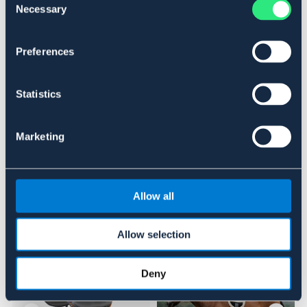
RÖD
Necessary
Selection
Material & mått
Preferences
Se lager i butik
Statistics
Recensioner
Marketing
Om varumärket
Allow all
Liknande produkter
Allow selection
Deny