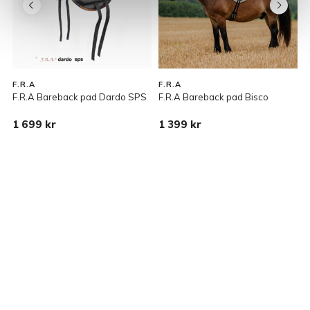
F.R.A
F.R.A
F.R.A Bareback pad Dardo SPS
F.R.A Bareback pad Bisco
B
1 699 kr
1 399 kr