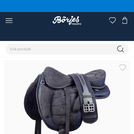
Förstasidan
Häst
Sadlar & tillbehör
Bomlösa sadlar