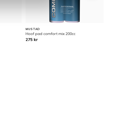
MUSTAD
BÖRJ
Hoof pad comfort mix 200cc
Isbro
275 kr
149 