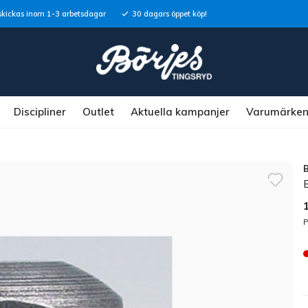
skickas inom 1-3 arbetsdagar
30 dagars öppet köp!
Discipliner
Outlet
Aktuella kampanjer
Varumärke
P