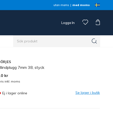
utan moms
med moms
Logga In
n
BÖRJES
Blindplugg 7mm 38, styck
10 kr
ris inkl. moms
Se lager i butik
Ej i lager online