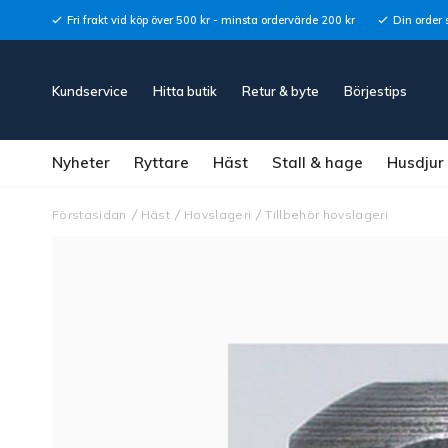
Fri frakt vid köp över 500 kr - minsta ordervärde 200 kr
Din order 
Kundservice
Hitta butik
Retur & byte
Börjestips
Nyheter
Ryttare
Häst
Stall & hage
Husdjur
Förstasidan
Häst
Hovslageri
Tillbehör hovslageri