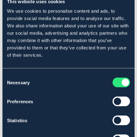
This website uses cookies
mjukdelsskador. Smidig kardborrknäppning. Kladdfri och
återanvändningsbar - gelen är innesluten i tyget och
We use cookies to personalise content and ads, to
återgår till mikrokristaller när den torkar. Hästen
provide social media features and to analyse our traffic.
bibehåller sin rörelsefrihet under behandlingen.
We also share information about your use of our site with
Användning:
our social media, advertising and analytics partners who
Blötlägg skydden i rent vatten i 24h före första
may combine it with other information that you’ve
användning.
provided to them or that they’ve collected from your use
Därefter i kallt rent vatten i minst 60min inför
of their services.
behandling. Vid väldigt varmt väder eller för extra
kylande effekt kan man placera skydden i kylen efter
blötläggning.
Consent
Se till att benen är fria från lera och annan smuts.
Necessary
Selection
Skaka av överflödigt vatten
Fäst skydden med ett jämnt, lätt tryck. Låt sitta ca
20min.
Preferences
Skölj av och låt lufttorka efter användning.
Vid regelbunden användning kan skydden förvaras i en
hink med rent svalt vatten.
Statistics
OBS! Får INTE läggas i frysen - risk för att skydden
förstörs.