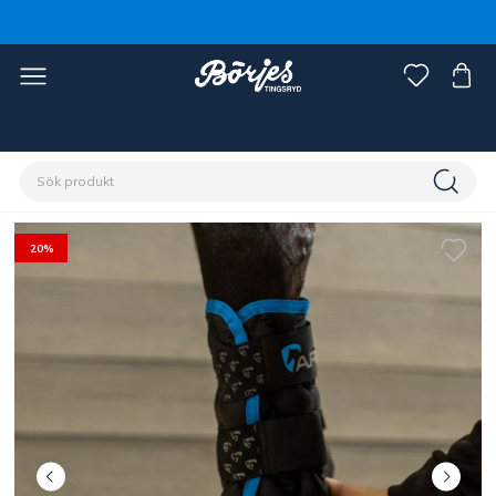
Förstasidan
Häst
Benskydd & benlindor
Benlindor & paddar
20%