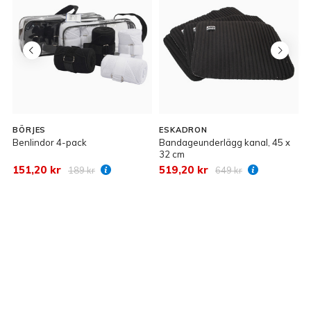
BÖRJES
ESKADRON
Benlindor 4-pack
Bandageunderlägg kanal, 45 x
T
32 cm
151,20 kr
519,20 kr
3
189 kr
649 kr